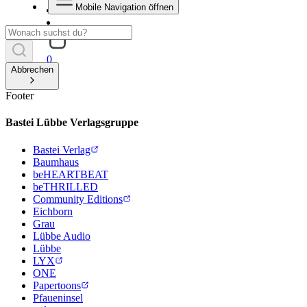
Mobile Navigation öffnen
0
Abbrechen
Footer
Bastei Lübbe Verlagsgruppe
Bastei Verlag
Baumhaus
beHEARTBEAT
beTHRILLED
Community Editions
Eichborn
Grau
Lübbe Audio
Lübbe
LYX
ONE
Papertoons
Pfaueninsel