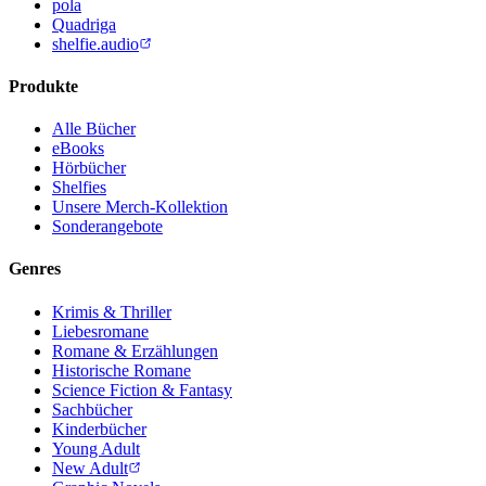
pola
Quadriga
shelfie.audio
Produkte
Alle Bücher
eBooks
Hörbücher
Shelfies
Unsere Merch-Kollektion
Sonderangebote
Genres
Krimis & Thriller
Liebesromane
Romane & Erzählungen
Historische Romane
Science Fiction & Fantasy
Sachbücher
Kinderbücher
Young Adult
New Adult