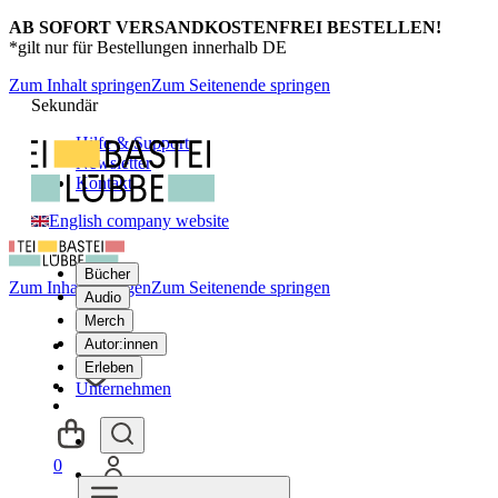
AB SOFORT VERSANDKOSTENFREI BESTELLEN!
*gilt nur für Bestellungen innerhalb DE
Zum Inhalt springen
Zum Seitenende springen
Sekundär
Hilfe & Support
Newsletter
Kontakt
English company website
Bücher
Zum Inhalt springen
Zum Seitenende springen
Audio
Merch
Autor:innen
Erleben
Unternehmen
0