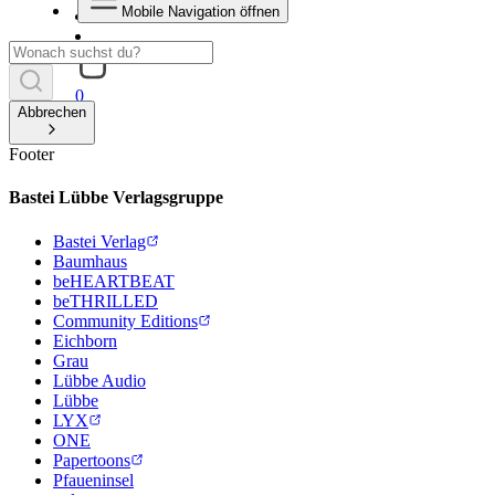
Mobile Navigation öffnen
0
Abbrechen
Footer
Bastei Lübbe Verlagsgruppe
Bastei Verlag
Baumhaus
beHEARTBEAT
beTHRILLED
Community Editions
Eichborn
Grau
Lübbe Audio
Lübbe
LYX
ONE
Papertoons
Pfaueninsel