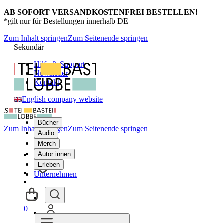
AB SOFORT VERSANDKOSTENFREI BESTELLEN!
*gilt nur für Bestellungen innerhalb DE
Zum Inhalt springen
Zum Seitenende springen
Sekundär
Hilfe & Support
Newsletter
Kontakt
English company website
Bücher
Zum Inhalt springen
Zum Seitenende springen
Audio
Merch
Autor:innen
Erleben
Unternehmen
0