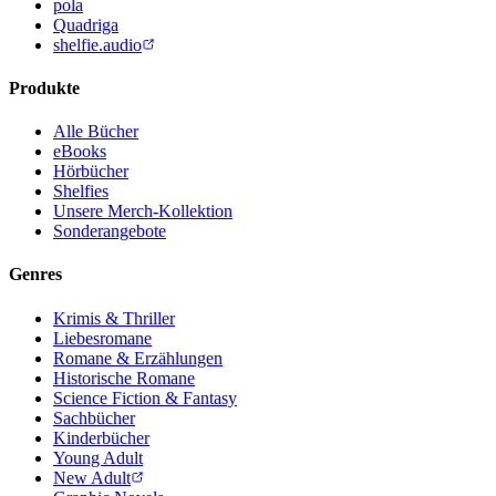
pola
Quadriga
shelfie.audio
Produkte
Alle Bücher
eBooks
Hörbücher
Shelfies
Unsere Merch-Kollektion
Sonderangebote
Genres
Krimis & Thriller
Liebesromane
Romane & Erzählungen
Historische Romane
Science Fiction & Fantasy
Sachbücher
Kinderbücher
Young Adult
New Adult