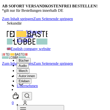
AB SOFORT VERSANDKOSTENFREI BESTELLEN!
*gilt nur für Bestellungen innerhalb DE
Zum Inhalt springen
Zum Seitenende springen
Sekundär
Hilfe & Support
Newsletter
Kontakt
English company website
Bücher
Zum Inhalt springen
Zum Seitenende springen
Audio
Merch
Autor:innen
Erleben
Unternehmen
0