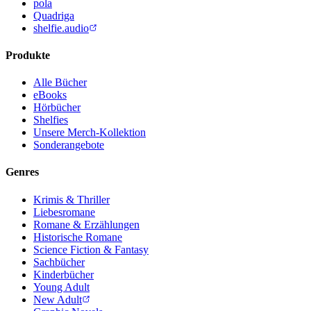
pola
Quadriga
shelfie.audio
Produkte
Alle Bücher
eBooks
Hörbücher
Shelfies
Unsere Merch-Kollektion
Sonderangebote
Genres
Krimis & Thriller
Liebesromane
Romane & Erzählungen
Historische Romane
Science Fiction & Fantasy
Sachbücher
Kinderbücher
Young Adult
New Adult