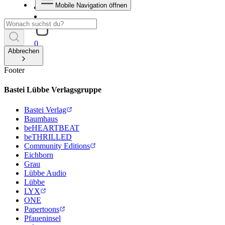
Mobile Navigation öffnen
0
Abbrechen
Footer
Bastei Lübbe Verlagsgruppe
Bastei Verlag
Baumhaus
beHEARTBEAT
beTHRILLED
Community Editions
Eichborn
Grau
Lübbe Audio
Lübbe
LYX
ONE
Papertoons
Pfaueninsel