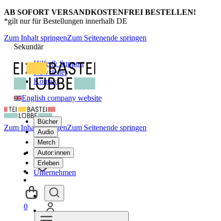
AB SOFORT VERSANDKOSTENFREI BESTELLEN!
*gilt nur für Bestellungen innerhalb DE
Zum Inhalt springen
Zum Seitenende springen
Sekundär
Hilfe & Support
Newsletter
Kontakt
English company website
Bücher
Zum Inhalt springen
Zum Seitenende springen
Audio
Merch
Autor:innen
Erleben
Unternehmen
0