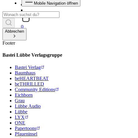
Mobile Navigation öffnen
0
Abbrechen
Footer
Bastei Lübbe Verlagsgruppe
Bastei Verlag
Baumhaus
beHEARTBEAT
beTHRILLED
Community Editions
Eichborn
Grau
Lübbe Audio
Lübbe
LYX
ONE
Papertoons
Pfaueninsel