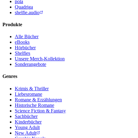
pola
Quadriga
shelfie.audio
Produkte
Alle Bücher
eBooks
Hörbücher
Shelfies
Unsere Merch-Kollektion
Sonderangebote
Genres
Krimis & Thriller
Liebesromane
Romane & Erzählungen
Historische Romane
Science Fiction & Fantasy
Sachbücher
Kinderbücher
Young Adult
New Adult