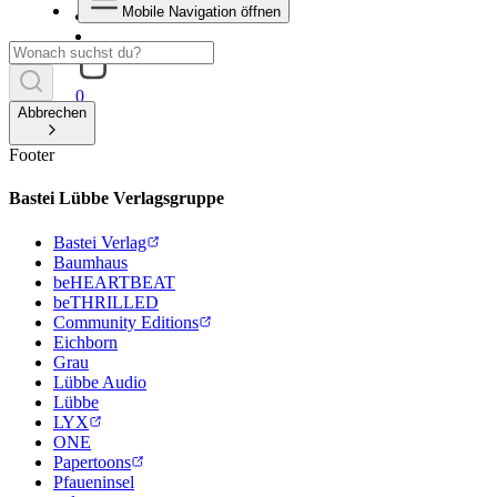
Mobile Navigation öffnen
0
Abbrechen
Footer
Bastei Lübbe Verlagsgruppe
Bastei Verlag
Baumhaus
beHEARTBEAT
beTHRILLED
Community Editions
Eichborn
Grau
Lübbe Audio
Lübbe
LYX
ONE
Papertoons
Pfaueninsel