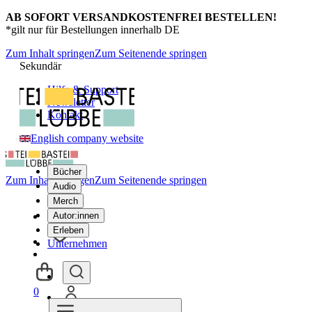
AB SOFORT VERSANDKOSTENFREI BESTELLEN!
*gilt nur für Bestellungen innerhalb DE
Zum Inhalt springen
Zum Seitenende springen
Sekundär
Hilfe & Support
Newsletter
Kontakt
English company website
Bücher
Zum Inhalt springen
Zum Seitenende springen
Audio
Merch
Autor:innen
Erleben
Unternehmen
0