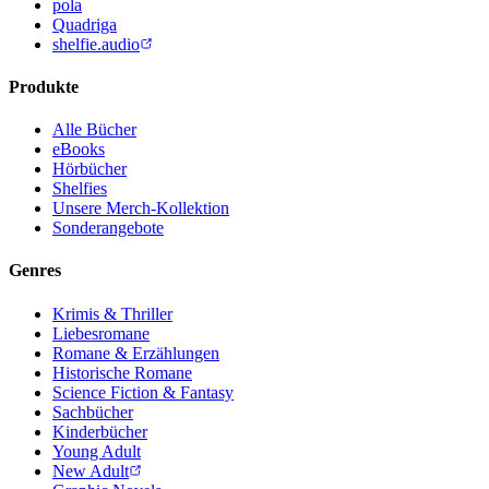
pola
Quadriga
shelfie.audio
Produkte
Alle Bücher
eBooks
Hörbücher
Shelfies
Unsere Merch-Kollektion
Sonderangebote
Genres
Krimis & Thriller
Liebesromane
Romane & Erzählungen
Historische Romane
Science Fiction & Fantasy
Sachbücher
Kinderbücher
Young Adult
New Adult